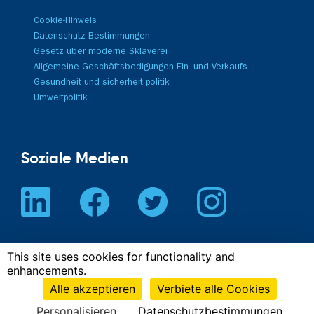
Cookie-Hinweis
Datenschutz Bestimmungen
Gesetz über moderne Sklaverei
Allgemeine Geschäftsbedigungen Ein- und Verkaufs
Gesundheit und sicherheit politik
Umweltpolitik
Soziale Medien
© 2026 EMR GmbH
This site uses cookies for functionality and
Registergericht
Amtsgericht Hamburg.
Registernummer
enhancements.
HRB35223.
Steuernummer
DE118533258.
Vertretungsberechtigte
Geschäftsführung: Markus Barg, Murat
Alle akzeptieren
Verbiete alle Cookies
Bayram,
Michel Kroon
.
Cookie-Zustimmung zurücksetzen
Personalisieren
Datenschutzbestimmungen